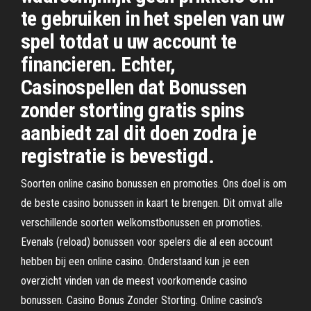
te gebruiken in het spelen van uw
spel totdat u uw account te
financieren. Echter,
Casinospellen dat Bonussen
zonder storting gratis spins
aanbiedt zal dit doen zodra je
registratie is bevestigd.
Soorten online casino bonussen en promoties. Ons doel is om
de beste casino bonussen in kaart te brengen. Dit omvat alle
verschillende soorten welkomstbonussen en promoties.
Evenals (reload) bonussen voor spelers die al een account
hebben bij een online casino. Onderstaand kun je een
overzicht vinden van de meest voorkomende casino
bonussen. Casino Bonus Zonder Storting. Online casino’s