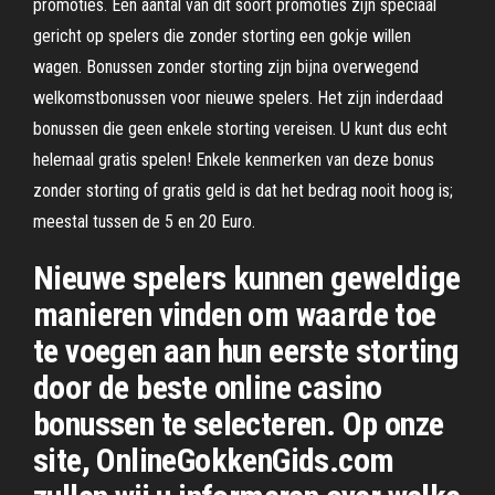
promoties. Een aantal van dit soort promoties zijn speciaal
gericht op spelers die zonder storting een gokje willen
wagen. Bonussen zonder storting zijn bijna overwegend
welkomstbonussen voor nieuwe spelers. Het zijn inderdaad
bonussen die geen enkele storting vereisen. U kunt dus echt
helemaal gratis spelen! Enkele kenmerken van deze bonus
zonder storting of gratis geld is dat het bedrag nooit hoog is;
meestal tussen de 5 en 20 Euro.
Nieuwe spelers kunnen geweldige
manieren vinden om waarde toe
te voegen aan hun eerste storting
door de beste online casino
bonussen te selecteren. Op onze
site, OnlineGokkenGids.com