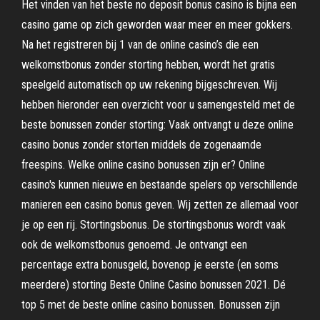
Het vinden van het beste no deposit bonus casino is bijna een
casino game op zich geworden waar meer en meer gokkers.
Na het registreren bij 1 van de online casino’s die een
welkomstbonus zonder storting hebben, wordt het gratis
speelgeld automatisch op uw rekening bijgeschreven. Wij
hebben hieronder een overzicht voor u samengesteld met de
beste bonussen zonder storting: Vaak ontvangt u deze online
casino bonus zonder storten middels de zogenaamde
freespins. Welke online casino bonussen zijn er? Online
casino's kunnen nieuwe en bestaande spelers op verschillende
manieren een casino bonus geven. Wij zetten ze allemaal voor
je op een rij. Stortingsbonus. De stortingsbonus wordt vaak
ook de welkomstbonus genoemd. Je ontvangt een
percentage extra bonusgeld, bovenop je eerste (en soms
meerdere) storting Beste Online Casino bonussen 2021. Dé
top 5 met de beste online casino bonussen. Bonussen zijn