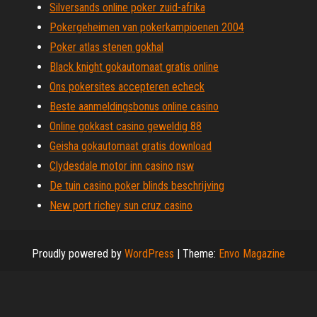
Silversands online poker zuid-afrika
Pokergeheimen van pokerkampioenen 2004
Poker atlas stenen gokhal
Black knight gokautomaat gratis online
Ons pokersites accepteren echeck
Beste aanmeldingsbonus online casino
Online gokkast casino geweldig 88
Geisha gokautomaat gratis download
Clydesdale motor inn casino nsw
De tuin casino poker blinds beschrijving
New port richey sun cruz casino
Proudly powered by
WordPress
|
Theme:
Envo Magazine