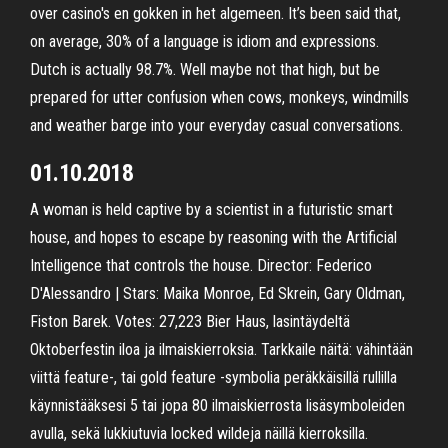
over casino's en gokken in het algemeen. It’s been said that,
on average, 30% of a language is idiom and expressions.
Dutch is actually 98.7%. Well maybe not that high, but be
prepared for utter confusion when cows, monkeys, windmills
and weather barge into your everyday casual conversations.
01.10.2018
A woman is held captive by a scientist in a futuristic smart
house, and hopes to escape by reasoning with the Artificial
Intelligence that controls the house. Director: Federico
D'Alessandro | Stars: Maika Monroe, Ed Skrein, Gary Oldman,
Fiston Barek. Votes: 27,223 Bier Haus, lasintäydeltä
Oktoberfestin iloa ja ilmaiskierroksia. Tarkkaile näitä: vähintään
viittä feature-, tai gold feature -symbolia peräkkäisillä rullilla
käynnistääksesi 5 tai jopa 80 ilmaiskierrosta lisäsymboleiden
avulla, sekä lukkiutuvia locked wildeja näillä kierroksilla.