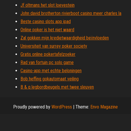
Jf oltmans het slot loevestein
John david brotherton rivierboot casino meer charles la
Beste casino slots app ipad
Online poker is het niet waard
Zal gokken mijn kredietwaardigheid beïnvloeden
Universiteit van surrey poker society
Gratis online pokertafelzoeker
Rad van fortuin pc solo game
Casino-app met echte beloningen
Bob heffing gokautomaat veiling
B & q legbordbeugels met twee sleuven
Proudly powered by
WordPress
|
Theme:
Envo Magazine