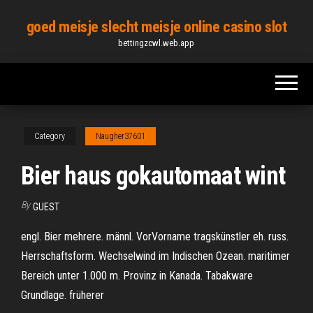
Skip
goed meisje slecht meisje online casino slot
to
bettingzcwl.web.app
the
content
Category
Naugher37601
Bier haus gokautomaat wint
By
GUEST
engl. Bier mehrere. männl. VorVorname tragskünstler eh. russ.
Herrschaftsform. Wechselwind im Indischen Ozean. maritimer
Bereich unter 1.000 m. Provinz in Kanada. Tabakware
Grundlage. früherer