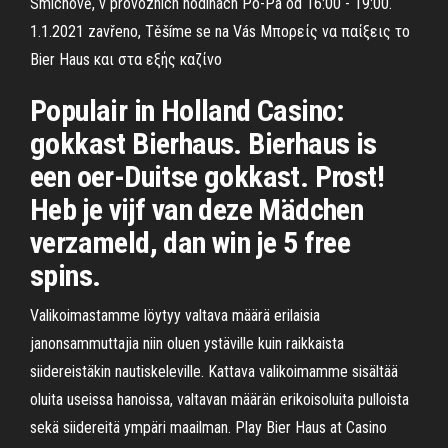
Smíchově, v provozních hodinách Po-Pá od 16:00 - 19:00.
1.1.2021 zavřeno, Těšíme se na Vás Μπορείς να παίξεις το
Bier Haus και στα εξής καζίνο
Populair in Holland Casino:
gokkast Bierhaus. Bierhaus is
een oer-Duitse gokkast. Prost!
Heb je vijf van deze Mädchen
verzameld, dan win je 5 free
spins.
Valikoimastamme löytyy valtava määrä erilaisia
janonsammuttajia niin oluen ystäville kuin raikkaista
siidereistäkin nautiskeleville. Kattava valikoimamme sisältää
oluita useissa hanoissa, valtavan määrän erikoisoluita pulloista
sekä siidereitä ympäri maailman. Play Bier Haus at Casino