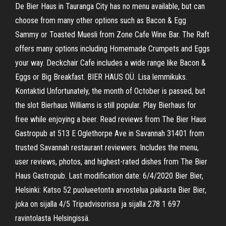
De Bier Haus in Tauranga City has no menu available, but can
choose from many other options such as Bacon & Egg
Sammy or Toasted Muesli from Zone Cafe Wine Bar. The Raft
offers many options including Homemade Crumpets and Eggs
your way. Deckchair Cafe includes a wide range like Bacon &
Eggs or Big Breakfast. BIER HAUS OÜ. Lisa lemmikuks.
Kontaktid Unfortunately, the month of October is passed, but
the slot Bierhaus Williams is still popular. Play Bierhaus for
free while enjoying a beer. Read reviews from The Bier Haus
Gastropub at 513 E Oglethorpe Ave in Savannah 31401 from
trusted Savannah restaurant reviewers. Includes the menu,
user reviews, photos, and highest-rated dishes from The Bier
Haus Gastropub. Last modification date: 6/4/2020 Bier Bier,
Helsinki: Katso 52 puolueetonta arvostelua paikasta Bier Bier,
joka on sijalla 4/5 Tripadvisorissa ja sijalla 278 1 697
ravintolasta Helsingissä.