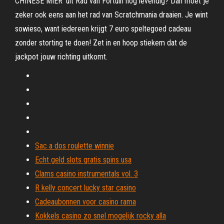
CHINESE MIER' uit Rad van Fortuin nog levendig? Dan moet je
zeker ook eens aan het rad van Scratchmania draaien. Je wint
sowieso, want iedereen krijgt 7 euro speltegoed cadeau
zonder storting te doen! Zet in en hoop stiekem dat de
jackpot jouw richting uitkomt.
Sac a dos roulette winnie
Echt geld slots gratis spins usa
Clams casino instrumentals vol. 3
R kelly concert lucky star casino
Cadeaubonnen voor casino rama
Kokkels casino zo snel mogelijk rocky alla