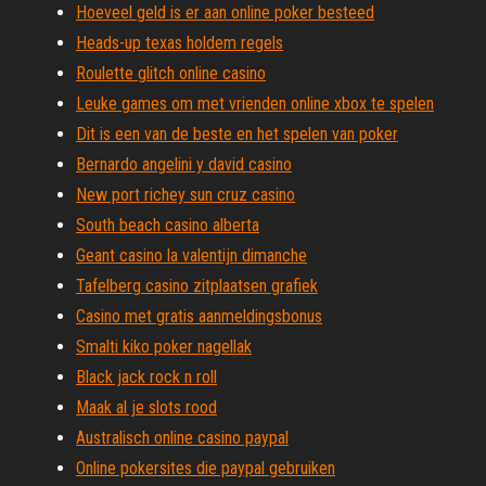
Hoeveel geld is er aan online poker besteed
Heads-up texas holdem regels
Roulette glitch online casino
Leuke games om met vrienden online xbox te spelen
Dit is een van de beste en het spelen van poker
Bernardo angelini y david casino
New port richey sun cruz casino
South beach casino alberta
Geant casino la valentijn dimanche
Tafelberg casino zitplaatsen grafiek
Casino met gratis aanmeldingsbonus
Smalti kiko poker nagellak
Black jack rock n roll
Maak al je slots rood
Australisch online casino paypal
Online pokersites die paypal gebruiken