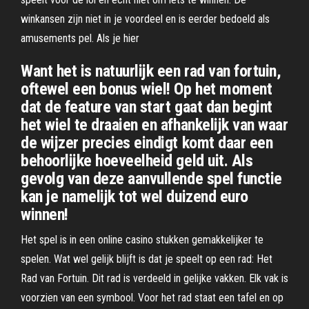
winkansen zijn niet in je voordeel en is eerder bedoeld als
amusements pel. Als je hier
Want het is natuurlijk een rad van fortuin,
oftewel een bonus wiel! Op het moment
dat de feature van start gaat dan begint
het wiel te draaien en afhankelijk van waar
de wijzer precies eindigt komt daar een
behoorlijke hoeveelheid geld uit. Als
gevolg van deze aanvullende spel functie
kan je namelijk tot wel duizend euro
winnen!
Het spel is in een online casino stukken gemakkelijker te
spelen. Wat wel gelijk blijft is dat je speelt op een rad: Het
Rad van Fortuin. Dit rad is verdeeld in gelijke vakken. Elk vak is
voorzien van een symbool. Voor het rad staat een tafel en op