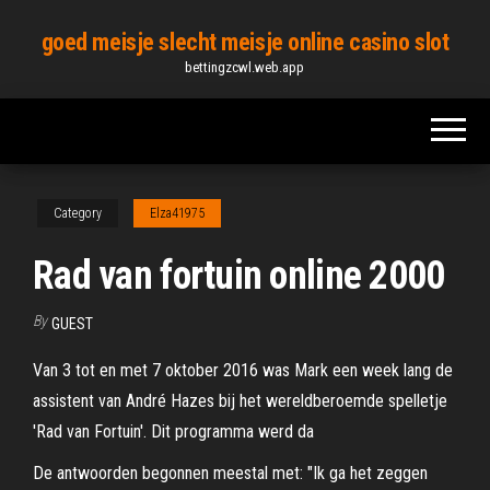
Skip
goed meisje slecht meisje online casino slot
to
bettingzcwl.web.app
the
content
Category
Elza41975
Rad van fortuin online 2000
By
GUEST
Van 3 tot en met 7 oktober 2016 was Mark een week lang de
assistent van André Hazes bij het wereldberoemde spelletje
'Rad van Fortuin'. Dit programma werd da
De antwoorden begonnen meestal met: "Ik ga het zeggen