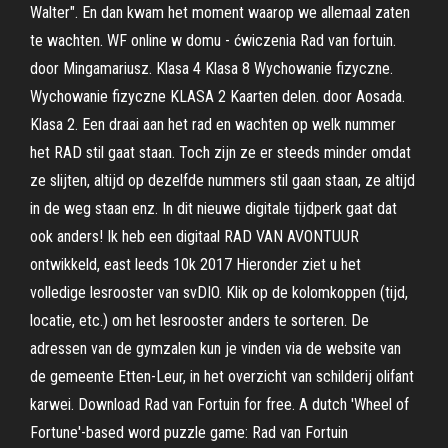
Walter". En dan kwam het moment waarop we allemaal zaten
te wachten. WF online w domu - ćwiczenia Rad van fortuin.
door Mingamariusz. Klasa 4 Klasa 8 Wychowanie fizyczne.
Wychowanie fizyczne KLASA 2 Kaarten delen. door Aosada.
Klasa 2. Een draai aan het rad en wachten op welk nummer
het RAD stil gaat staan. Toch zijn ze er steeds minder omdat
ze slijten, altijd op dezelfde nummers stil gaan staan, ze altijd
in de weg staan enz. In dit nieuwe digitale tijdperk gaat dat
ook anders! Ik heb een digitaal RAD VAN AVONTUUR
ontwikkeld, east leeds 10k 2017 Hieronder ziet u het
volledige lesrooster van svDIO. Klik op de kolomkoppen (tijd,
locatie, etc.) om het lesrooster anders te sorteren. De
adressen van de gymzalen kun je vinden via de website van
de gemeente Etten-Leur, in het overzicht van schilderij olifant
karwei. Download Rad van Fortuin for free. A dutch 'Wheel of
Fortune'-based word puzzle game: Rad van Fortuin