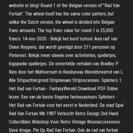
website or blog! Round 1 of the Belgian version of "Rad Van
Fortuin". The wheel itself has the same color pattern, but
unlike the Dutch version, the wheel is divided into Belgian
franc amounts. The top franc value for round 1 is 25,000
francs. 14-nov-2020 - Bekijk het bord 'school: ikea rad' van
Diane Reypens, dat wordt gevolgd door 211 personen op
Pinterest. Bekijk meer ideeën over activiteiten, spelletjes,
logopedie spelletjes. De onvertelde verhalen van Bradley P.
Reis door het Multiversum in Reisbureau Wereldvreemd van L.
Alle Stripachtergrond Stripnieuws Striprecensies. Splinters 1:
Het Rad van Fortuin - FantasyWereld Download PDF Online
lezen. Een van de beste Engelse fantasyauteurs Splinters -
Het Rad van Fortuin voor het eerst in Nederland. De stad Spel
Rad Van Fortuin Mb 1987 Verkocht Retro Design 2nd Hand
Collectibles Webshop Voor Retro Vintage Woonaccessoires.
Save Image. Pin Op Rad Van Fortuin. Ook de rad van fortuin