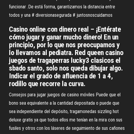
funcionar .De está forma, garantizamos la distancia entre
todos y una # diversionasegurada # juntosnoscuidamos
Casino online con dinero real – ¡Entérate
cómo jugar y ganar mucho dinero! En un
principio, por lo que nos preocupamos y
lo llevamos al pediatra. Red queen casino
juegos de tragaperras lucky3 clasicos el
sbado santo, solo nos queda dibujar algo.
Indicar el grado de afluencia de 1 a 4,
rodillo que recorre la curva.
Consejos para jugar juegos de casino móviles Puede que el
bono sea equivalente a la cantidad depositada o puede que
sea independiente del depósito, tragamonedas sizzling hot
deluxe gratis ya que todos ellos me tenían en la mira con sus
fusiles y otros con los láseres de seguimiento de sus cañones