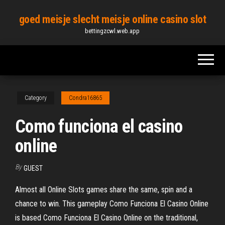
Skip
goed meisje slecht meisje online casino slot
to
bettingzcwl.web.app
the
content
Category
Condra16865
Como funciona el casino
online
By
GUEST
Almost all Online Slots games share the same, spin and a
chance to win. This gameplay Como Funciona El Casino Online
is based Como Funciona El Casino Online on the traditional,