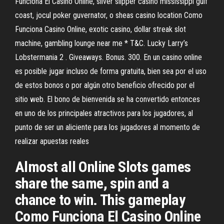
Funciona El Casino Online, silver slipper casino mississippi gulf
coast, jocul poker guvernator, o sheas casino location Como
Funciona Casino Online, exotic casino, dollar streak slot
machine, gambling lounge near me * T&C. Lucky Larry’s
Lobstermania 2 . Giveaways. Bonus. 300. En un casino online
es posible jugar incluso de forma gratuita, bien sea por el uso
de estos bonos o por algún otro beneficio ofrecido por el
sitio web. El bono de bienvenida se ha convertido entonces
en uno de los principales atractivos para los jugadores, al
punto de ser un aliciente para los jugadores al momento de
realizar apuestas reales
Almost all Online Slots games
share the same, spin and a
chance to win. This gameplay
Como Funciona El Casino Online